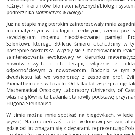
różnych kierunków biomatematycznych/biologii syste
podręcznika
Matematyka w biologii
.
Już na etapie magisterskim zainteresowały mnie zagad
matematycznym w biologii i medycynie, czemu pozost
zawdzięczam mojemu nieodżałowanej pamięci Pro
Szlenkowi, którego 30-lecie śmierci obchodzimy w t
następnie doktorska, wiązały się z modelowaniem reakc
zainteresowania ewoluowały w kierunku matematyc
nowotworowych i ich terapii, włącznie z oddz
odpornościowym a nowotworem. Badania w tym z
dwudziestu lat we współpracy z zespołem prof. Zvii
Biomathematics w Izraelu. Od kilku lat współpracuję t
Mathematical Oncology Laboratory (University of Cast
właśnie głównie te badania stanowiły podstawę przyzna
Hugona Steinhausa.
W zimie można mnie spotkać na biegówkach, w lecie 
pływać. Na co dzień zaś – albo w domowej siłowni, al
gdzie od lat zmagam się z ciężarami, reprezentując Polsk
Trójboju Siłowego w wyciskaniu na ławce. Jestem wielo