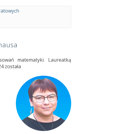
ratowych
hausa
osowań matematyki. Laureatką
4 została