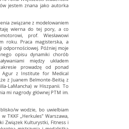
mów jestem znana jako autorka
nienia związane z modelowaniem
aję wierna do tej pory, a co
motorowi, prof. Wiesławowi
ym roku. Praca magisterska, a
ji odpornościowej. Później moje
znego opisu dynamiki chorób
iaływaniami między układem
akresie prowadzę od ponad
 Agur z Institute for Medical
akże z Juanem Belmonte-Beitią z
illa-LaMancha) w Hiszpanii. To
nia mi nagrody głównej PTM im.
blisko/w wodzie, bo uwielbiam
bo w TKKF „Herkules” Warszawa,
i Związek Kulturystki, Fitness i
krotną mistrzynią i medalistką