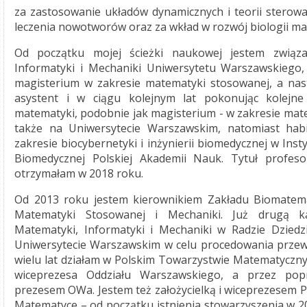
za zastosowanie układów dynamicznych i teorii sterow
leczenia nowotworów oraz za wkład w rozwój biologii ma
Od początku mojej ścieżki naukowej jestem związ
Informatyki i Mechaniki Uniwersytetu Warszawskiego,
magisterium w zakresie matematyki stosowanej, a nas
asystent i w ciągu kolejnym lat pokonując kolejne 
matematyki, podobnie jak magisterium - w zakresie mat
także na Uniwersytecie Warszawskim, natomiast habi
zakresie biocybernetyki i inżynierii biomedycznej w Insty
Biomedycznej Polskiej Akademii Nauk. Tytuł profeso
otrzymałam w 2018 roku.
Od 2013 roku jestem kierownikiem Zakładu Biomatematy
Matematyki Stosowanej i Mechaniki. Już drugą ka
Matematyki, Informatyki i Mechaniki w Radzie Dziedz
Uniwersytecie Warszawskim w celu procedowania prze
wielu lat działam w Polskim Towarzystwie Matematyczny
wiceprezesa Oddziału Warszawskiego, a przez pop
prezesem OWa. Jestem też założycielką i wiceprezesem 
Matematyce – od początku istnienia stowarzyszenia w 2