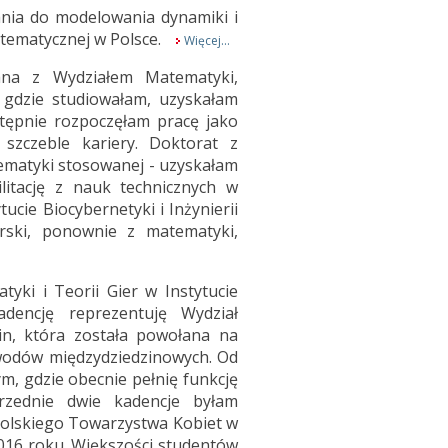
ania do modelowania dynamiki i
tematycznej w Polsce.
Więcej...
ana z Wydziałem Matematyki,
 gdzie studiowałam, uzyskałam
tępnie rozpoczęłam pracę jako
szczeble kariery. Doktorat z
ematyki stosowanej - uzyskałam
litację z nauk technicznych w
tucie Biocybernetyki i Inżynierii
rski, ponownie z matematyki,
ki i Teorii Gier w Instytucie
dencję reprezentuję Wydział
in, która została powołana na
wodów międzydziedzinowych. Od
m, gdzie obecnie pełnię funkcję
rzednie dwie kadencje byłam
Polskiego Towarzystwa Kobiet w
016 roku. Większości studentów