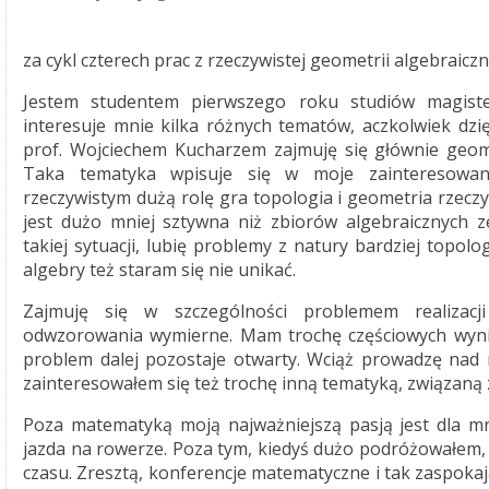
za cykl czterech prac z rzeczywistej geometrii algebraiczn
Jestem studentem pierwszego roku studiów magist
interesuje mnie kilka różnych tematów, aczkolwiek dz
prof. Wojciechem Kucharzem zajmuję się głównie geome
Taka tematyka wpisuje się w moje zainteresowan
rzeczywistym dużą rolę gra topologia i geometria rzecz
jest dużo mniej sztywna niż zbiorów algebraicznych z
takiej sytuacji, lubię problemy z natury bardziej topolo
algebry też staram się nie unikać.
Zajmuję się w szczególności problemem realizacj
odwzorowania wymierne. Mam trochę częściowych wyni
problem dalej pozostaje otwarty. Wciąż prowadzę nad 
zainteresowałem się też trochę inną tematyką, związaną
Poza matematyką moją najważniejszą pasją jest dla mni
jazda na rowerze. Poza tym, kiedyś dużo podróżowałem, a
czasu. Zresztą, konferencje matematyczne i tak zaspokaj