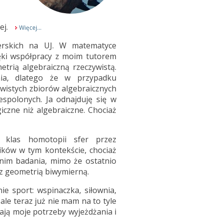
ej.
Więcej...
erskich na UJ. W matematyce
ięki współpracy z moim tutorem
trią algebraiczną rzeczywistą.
ia, dlatego że w przypadku
ywistych zbiorów algebraicznych
espolonych. Ja odnajduję się w
giczne niż algebraiczne. Chociaż
i klas homotopii sfer przez
ków w tym kontekście, chociaż
nim badania, mimo że ostatnio
 z geometrią biwymierną.
e sport: wspinaczka, siłownia,
le teraz już nie mam na to tyle
ają moje potrzeby wyjeżdżania i